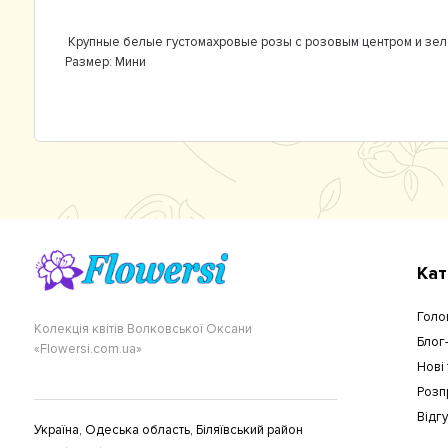
Крупные белые густомахровые розы с розовым центром и зе
Размер:
Мини
Кат
Голо
Колекція квітів Волковської Оксани
Блог
«Flowersi.com.ua»
Нові
Розп
Відг
Україна, Одеська область, Біляївський район