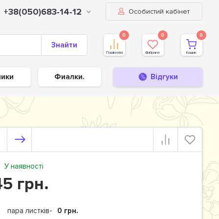
+38(050)683-14-12
Особистий кабінет
0
0
0
Знайти
Порівняти
Вибране
Кошик
ники
Фиалки.
Відгуки
У наявності
45 грн.
пара листків-
0 грн.