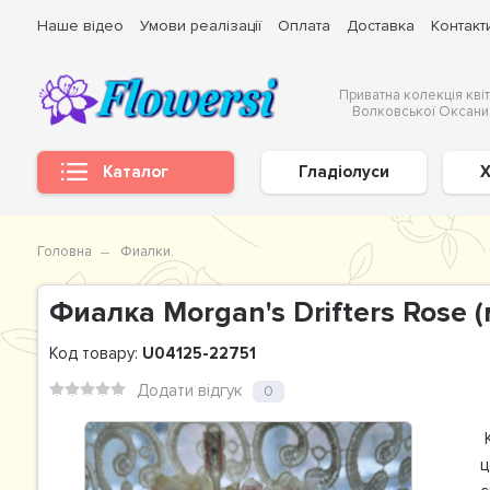
Наше відео
Умови реалізації
Оплата
Доставка
Контакт
Приватна колекція квіт
Волковської Оксани
Каталог
Гладіолуси
Х
Головна
Фиалки.
Фиалка Morgan's Drifters Rose 
Код товару:
U04125-22751
Додати відгук
0
К
ц