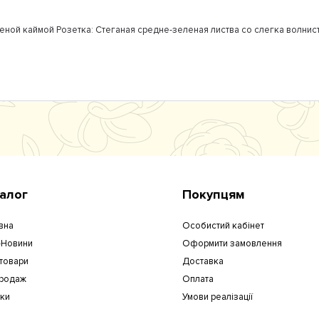
леной каймой
Розетка:
Стеганая средне-зеленая листва со слегка волнис
алог
Покупцям
вна
Особистий кабінет
-Новини
Оформити замовлення
 товари
Доставка
родаж
Оплата
уки
Умови реалізації