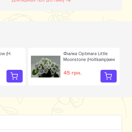
Докладніше про доставку
ow (H.
Фіалка Optimara Little
Moonstone (Holtkamp)міні
45 грн.