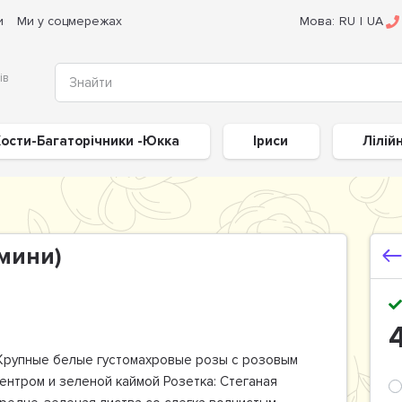
и
Ми у соцмережах
Мова:
RU
|
UA
ів
ости-Багаторічники -Юкка
Іриси
Лілій
(мини)
рупные белые густомахровые розы с розовым
ентром и зеленой каймой Розетка: Стеганая