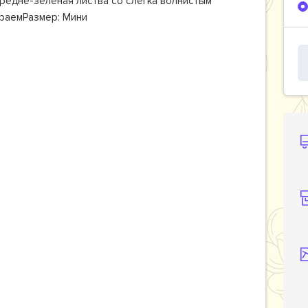
редне-зеленая листва со слегка волнистым
раемРазмер: Мини