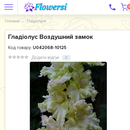
Головна
Гладіолуси
Гладіолус Воздушний замок
Код товару:
U042068-10125
Додати відгук
0