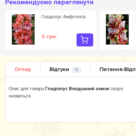
Рекомендуємо переглянути
Гладiолус Амфітеатр
0 грн.
Огляд
Відгуки
Питання-Відп
0
Опис для товару
Гладіолус Воздушний замок
скоро
оновиться