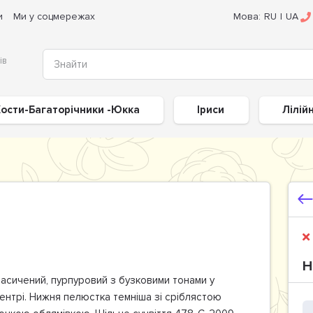
и
Ми у соцмережах
Мова:
RU
|
UA
ів
ости-Багаторічники -Юкка
Іриси
Лілій
Н
асичений, пурпуровий з бузковими тонами у
ентрі. Нижня пелюстка темніша зі сріблястою