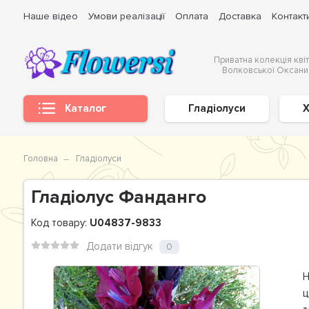
Наше відео
Умови реалізації
Оплата
Доставка
Контакт
Приватна колекція квіт
Волковської Оксани
Каталог
Гладіолуси
Х
Головна
Гладіолуси
Гладiолус Фанданго
Код товару:
U04837-9833
Додати відгук
0
Н
ц