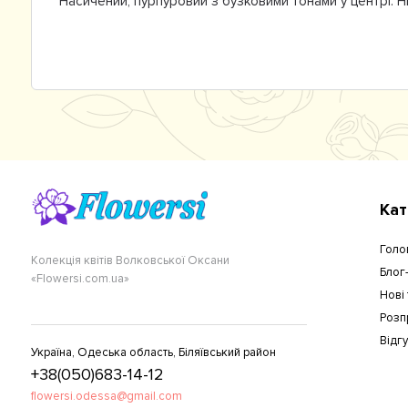
Насичений, пурпуровий з бузковими тонами у центрі. 
Кат
Голо
Колекція квітів Волковської Оксани
Блог
«Flowersi.com.ua»
Нові
Розп
Відг
Україна, Одеська область, Біляївський район
+38(050)683-14-12
flowersi.odessa@gmail.com