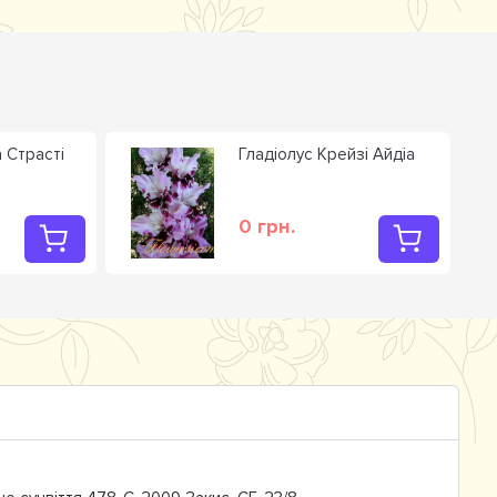
а Страсті
Гладiолус Крейзі Айдіа
0 грн.