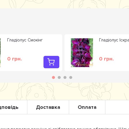
Гладiолус Смокiнг
Гладiолус Іскр
0 грн.
0 грн.
дповідь
Доставка
Оплата