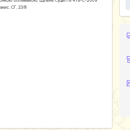
онкою облямівкою. Щільне суцвіття 478-С-2009
акис, СГ, 23/8