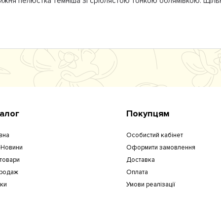
Нижня пелюстка темніша зі сріблястою тонкою облямівкою. Щільн
алог
Покупцям
вна
Особистий кабінет
-Новини
Оформити замовлення
 товари
Доставка
родаж
Оплата
уки
Умови реалізації