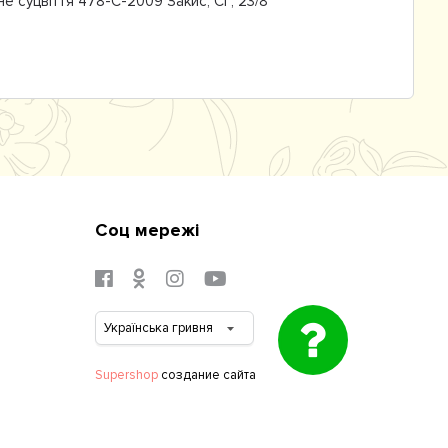
е суцвіття 478-С-2009 Закис, СГ, 23/8
Соц мережі
Supershop
создание сайта