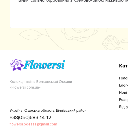
Білий, сильногофрований з кремово-білою нижньою п
Кат
Голо
Колекція квітів Волковської Оксани
Блог
«Flowersi.com.ua»
Нові
Розп
Відг
Україна, Одеська область, Біляївський район
+38(050)683-14-12
flowersi.odessa@gmail.com