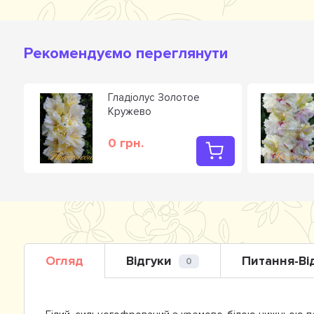
Рекомендуємо переглянути
ис
Гладiолус Золотое
Кружево
0 грн.
Огляд
Відгуки
Питання-Ві
0