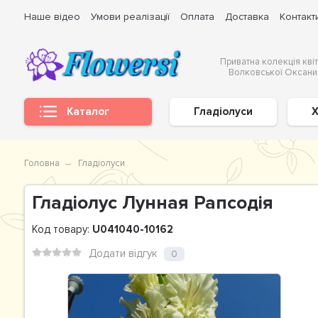
Наше відео
Умови реалізації
Оплата
Доставка
Контакт
Приватна колекція квіт
Волковської Оксани
Каталог
Гладіолуси
Х
Головна
Гладіолуси
Гладiолус Лунная Рапсодія
Код товару:
U041040-10162
Додати відгук
0