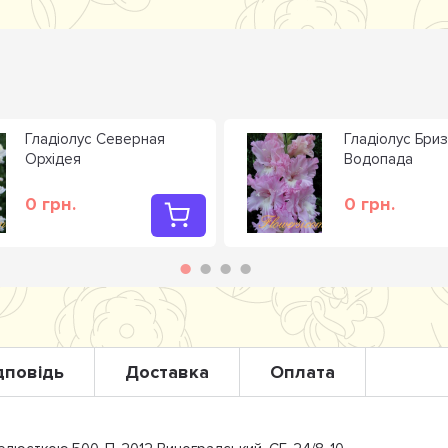
Гладiолус Северная
Гладiолус Бриз
Орхiдея
Водопада
0 грн.
0 грн.
дповідь
Доставка
Оплата