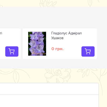
гi
Гладiолус Адмiрал
Ушаков
0 грн.