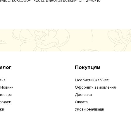
елюсткою.500-П-2012 Виноградський, СГ, 24/8-10
алог
Покупцям
вна
Особистий кабінет
-Новини
Оформити замовлення
 товари
Доставка
родаж
Оплата
уки
Умови реалізації