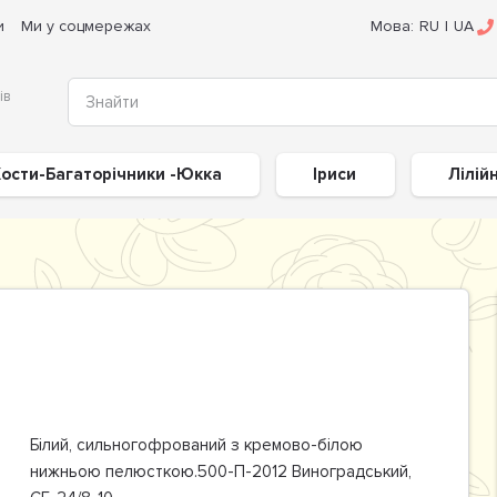
и
Ми у соцмережах
Мова:
RU
|
UA
ів
ости-Багаторічники -Юкка
Іриси
Лілій
Білий, сильногофрований з кремово-білою
нижньою пелюсткою.500-П-2012 Виноградський,