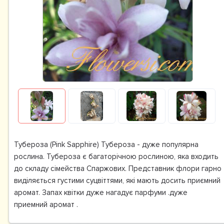
Тубероза (Pink Sapphire) Тубероза - дуже популярна
рослина. Тубероза є багаторічною рослиною, яка входить
до складу сімейства Спаржових. Представник флори гарно
виділяється густими суцвіттями, які мають досить приємний
аромат. Запах квітки дуже нагадує парфуми .дуже
приемний аромат .