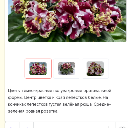
Цветы тёмно-красные полумахровые оригинальной
формы. Центр цветка и края лепестков белые. На
кончиках лепестков густая зелёная рюша. Средне-
зелёная ровная розетка.