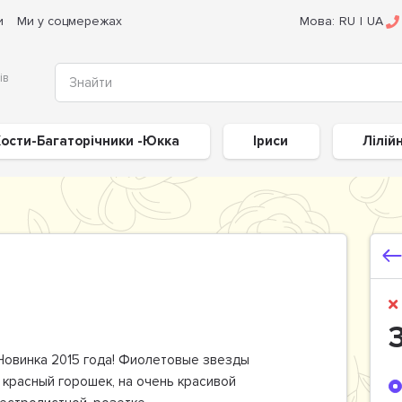
и
Ми у соцмережах
Мова:
RU
|
UA
ів
ости-Багаторічники -Юкка
Іриси
Лілій
овинка 2015 года! Фиолетовые звезды
 красный горошек, на очень красивой