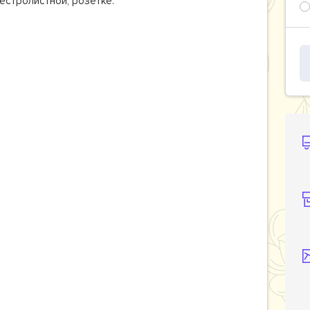
естролистной, розетке.