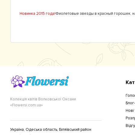
Новинка 2015 года!
Фиолетовые звезды в
красный горошек, н
Кат
Голо
Колекція квітів Волковської Оксани
Блог
«Flowersi.com.ua»
Нові
Розп
Відг
Україна, Одеська область, Біляївський район