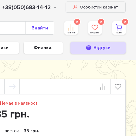
+38(050)683-14-12
Особистий кабінет
0
0
0
Знайти
Порівняти
Вибране
Кошик
ники
Фиалки.
Відгуки
Немає в наявності
35 грн.
листок-
35 грн.