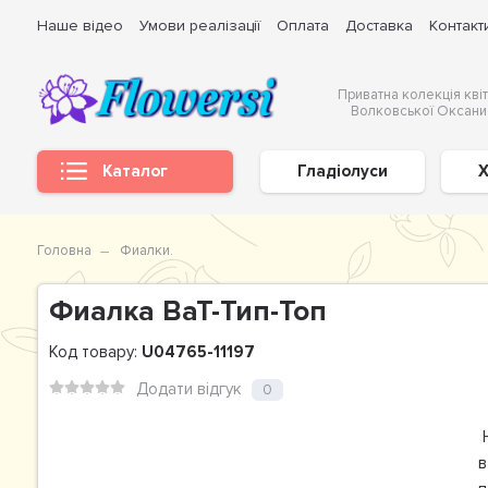
Наше відео
Умови реалізації
Оплата
Доставка
Контакт
Приватна колекція квіт
Волковської Оксани
Каталог
Гладіолуси
Х
Головна
Фиалки.
Фиалка ВаТ-Тип-Топ
Код товару:
U04765-11197
Додати відгук
0
Н
в