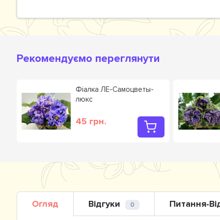
Рекомендуємо переглянути
р
Фіалка ЛЕ-Самоцветы-
люкс
45 грн.
Огляд
Відгуки
Питання-Ві
0