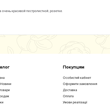
а очень красивой пестролистной, розетке.
алог
Покупцям
вна
Особистий кабінет
-Новини
Оформити замовлення
 товари
Доставка
родаж
Оплата
уки
Умови реалізації