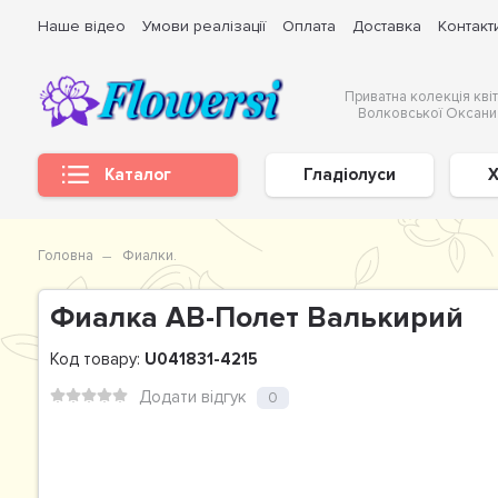
Наше відео
Умови реалізації
Оплата
Доставка
Контакт
Приватна колекція квіт
Волковської Оксани
Каталог
Гладіолуси
Х
Головна
Фиалки.
Фиалка АВ-Полет Валькирий
Код товару:
U041831-4215
Додати відгук
0