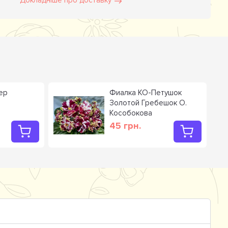
Докладніше про доставку
ер
Фиалка КО-Петушок
Золотой Гребешок О.
Кособокова
45 грн.