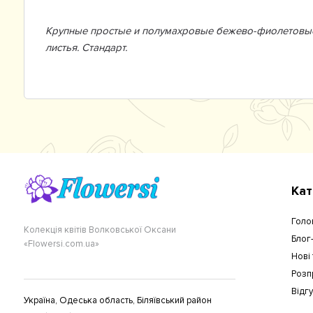
Крупные простые и полумахровые бежево-фиолетовые 
листья. Стандарт.
Кат
Голо
Колекція квітів Волковської Оксани
Блог
«Flowersi.com.ua»
Нові
Розп
Відг
Україна, Одеська область, Біляївський район