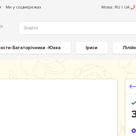
и
Ми у соцмережах
Мова:
RU
|
UA
ів
ости-Багаторічники -Юкка
Іриси
Лілій