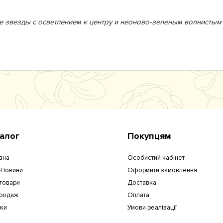
звезды с осветлением к центру и неоново-зеленым волнистым 
алог
Покупцям
вна
Особистий кабінет
-Новини
Оформити замовлення
 товари
Доставка
родаж
Оплата
уки
Умови реалізації