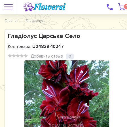
Главная
Гладиолусы
Гладiолус Царське Село
Код товара:
U04829-10247
Добавить отзыв
0