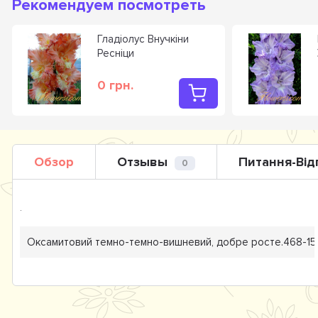
Рекомендуем посмотреть
Гладiолус Внучкіни
Ресніци
0 грн.
Обзор
Отзывы
Питання-Від
0
.
Оксамитовий темно-темно-вишневий, добре росте.468-15-С,