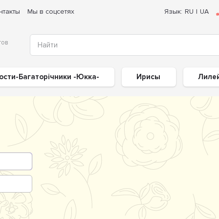
нтакты
Мы в соцсетях
Язык:
RU
|
UA
тов
ости-Багаторічники -Юкка-
Ирисы
Лиле