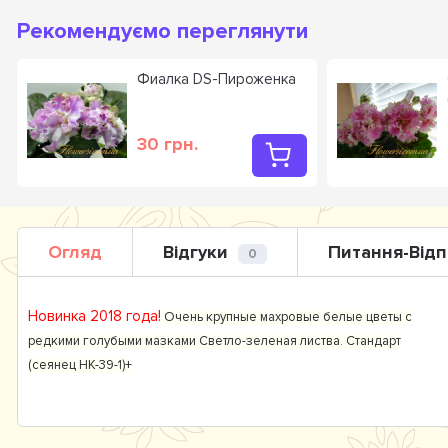
Рекомендуємо переглянути
Фиалка DS-Пироженка
30 грн.
Огляд
Відгуки
Питання-Відп
0
Новинка 2018 года!
Очень крупные махровые белые цветы с
редкими голубыми мазками Светло-зеленая листва. Стандарт
(сеянец НК-39-1)+