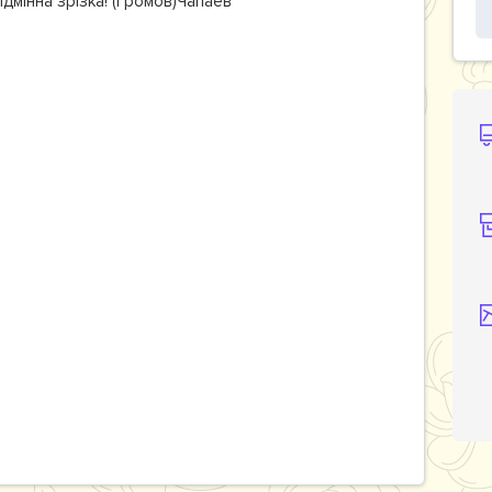
ідмінна зрізка! (Громов)Чапаев