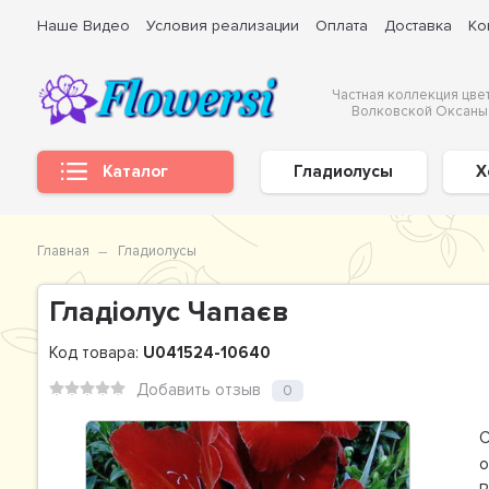
Наше Видео
Условия реализации
Оплата
Доставка
Ко
Частная коллекция цве
Волковской Оксаны
Каталог
Гладиолусы
Х
Главная
Гладиолусы
Гладiолус Чапаєв
Код товара:
U041524-10640
Добавить отзыв
0
С
о