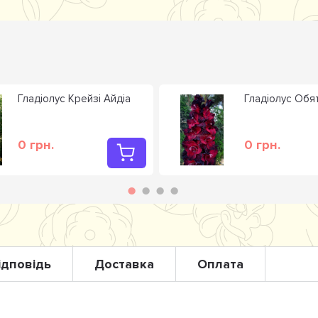
Гладiолус Крейзі Айдіа
Гладiолус Обят
0 грн.
0 грн.
ідповідь
Доставка
Оплата