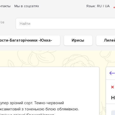
нтакты
Мы в соцсетях
Язык:
RU
|
UA
тов
ости-Багаторічники -Юкка-
Ирисы
Лиле
Н
упер зрізний сорт. Темно-червоний
ксамитовий з тоненькою білою облямівкою.