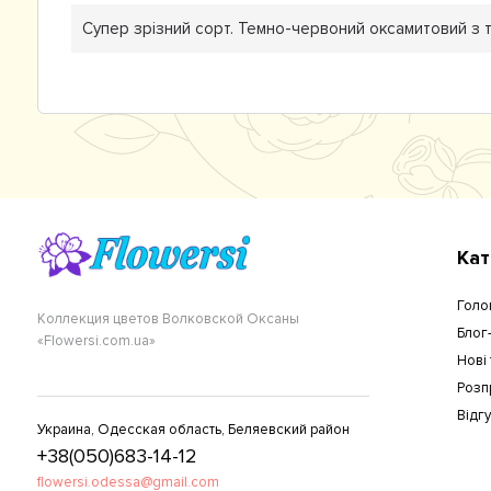
Супер зрізний сорт. Темно-червоний оксамитовий з т
Кат
Голо
Коллекция цветов Волковской Оксаны
Блог
«Flowersi.com.ua»
Нові
Розп
Відг
Украина, Одесская область, Беляевский район
+38(050)683-14-12
flowersi.odessa@gmail.com