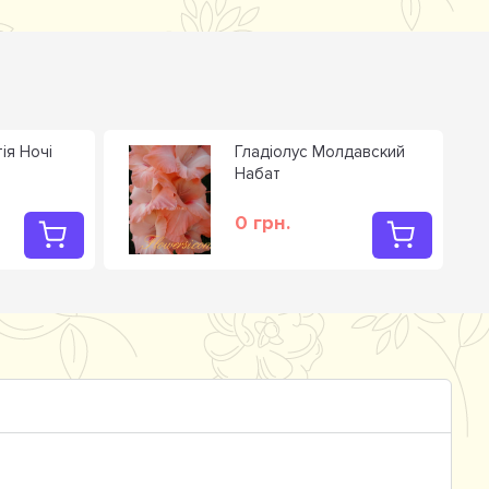
ія Ночі
Гладiолус Молдавский
Набат
0 грн.