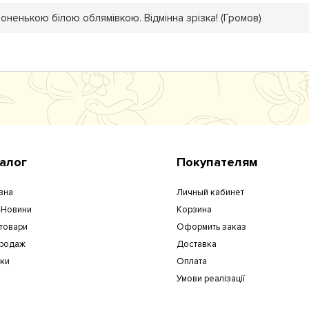
оненькою білою облямівкою. Відмінна зрізка! (Громов)
алог
Покупателям
вна
Личный кабинет
-Новини
Корзина
 товари
Оформить заказ
родаж
Доставка
уки
Оплата
Умови реалізації